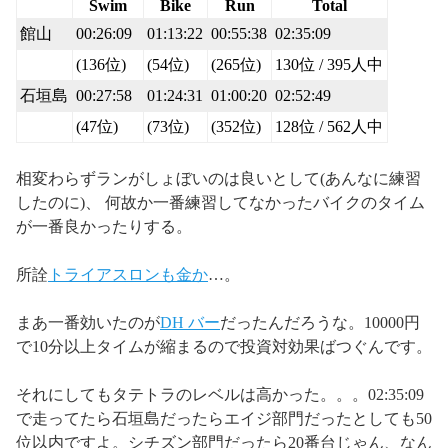
Swim
Bike
Run
Total
館山
00:26:09
01:13:22
00:55:38
02:35:09
(136位)
(54位)
(265位)
130位 / 395人中
石垣島
00:27:58
01:24:31
01:00:20
02:52:49
(47位)
(73位)
(352位)
128位 / 562人中
相変わらずランがしょぼいのは良いとして(あんなに練習
したのに)、 何故か一番練習してなかったバイクのタイム
が一番良かったりする。
所詮
トライアスロンも金か
…。
まあ一番効いたのが
DH バー
だったんだろうな。10000円
で10分以上タイムが縮まるので投資対効果ばつぐんです。
それにしてもタテトラのレベルは高かった。。。02:35:09
で走ってたら石垣島だったらエイジ部門だったとしても50
位以内ですよ。シチズン部門だったら20番台じゃん、なん