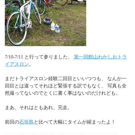
7/10-7/11 と行って参りました、
第一回館山わかしおトラ
イアスロン
。
まだトライアスロン経験二回目といいつつも、 なんか一
回目とは違ってそれほど緊張する訳でもなく、 写真も全
然撮ってないのでとくに書く事はないのだけれども。
まあ、それはともあれ、完走。
前回の
石垣島
と比べて大幅にタイムが縮まったよ！