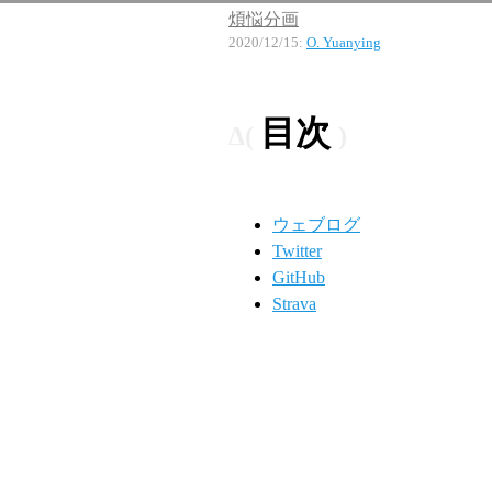
煩悩分画
2020/12/15
:
O. Yuanying
目次
ウェブログ
Twitter
GitHub
Strava