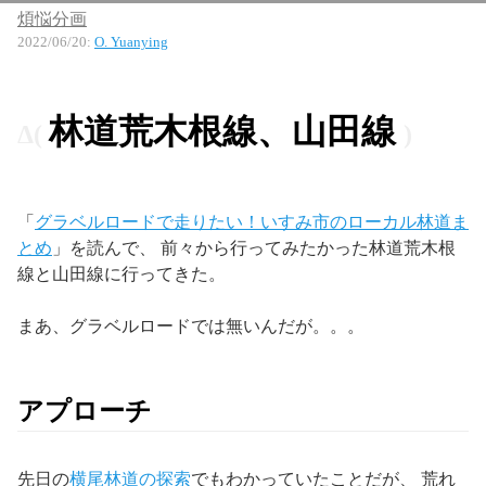
煩悩分画
2022/06/20
:
O. Yuanying
林道荒木根線、山田線
「
グラベルロードで走りたい！いすみ市のローカル林道ま
とめ
」を読んで、 前々から行ってみたかった林道荒木根
線と山田線に行ってきた。
まあ、グラベルロードでは無いんだが。。。
アプローチ
先日の
横尾林道の探索
でもわかっていたことだが、 荒れ