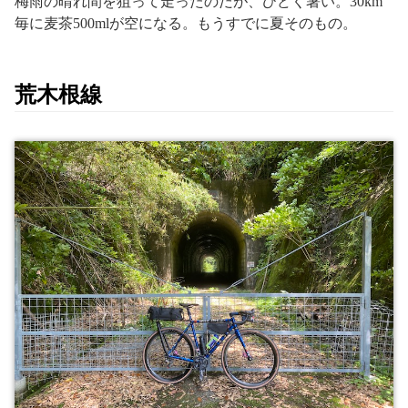
梅雨の晴れ間を狙って走ったのだが、ひどく暑い。30km
毎に麦茶500mlが空になる。もうすでに夏そのもの。
荒木根線