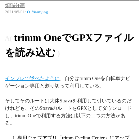
煩悩分画
2021/05/01
:
O. Yuanying
trimm OneでGPXファイル
を読み込む
インプレで述べたように
、自分はtrimm Oneを自転車ナビ
ゲーション専用と割り切って利用している。
そしてそのルートは大体Stravaを利用して引いているのだ
けれども、そのStravaのルートをGPXとしてダウンロード
し、trimm Oneで利用する方法は以下の二つの方法があ
る。
専用ウェブアプリ「trimm Cycling Center」にアップ