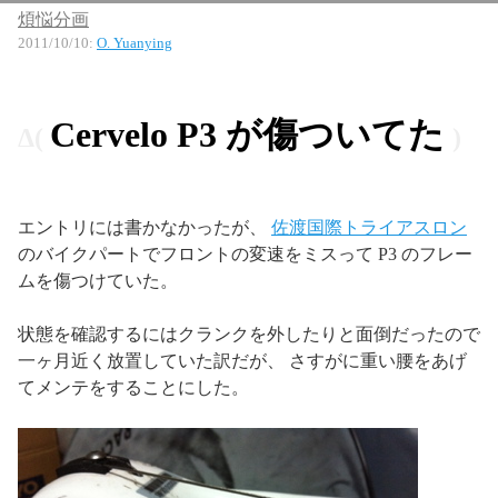
煩悩分画
2011/10/10
:
O. Yuanying
Cervelo P3 が傷ついてた
エントリには書かなかったが、
佐渡国際トライアスロン
のバイクパートでフロントの変速をミスって P3 のフレー
ムを傷つけていた。
状態を確認するにはクランクを外したりと面倒だったので
一ヶ月近く放置していた訳だが、 さすがに重い腰をあげ
てメンテをすることにした。