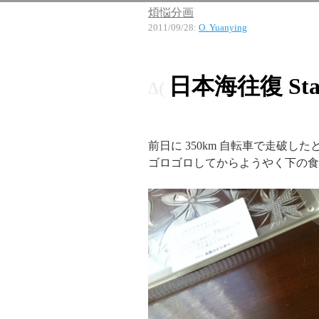
煩悩分画
2011/09/28
:
O. Yuanying
日本海往復 St
前日に 350km 自転車で走破
ゴロゴロしてからようやく下の食