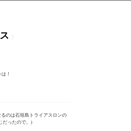
ース
シは！
なるのは石垣島トライアスロンの
じだったので。)