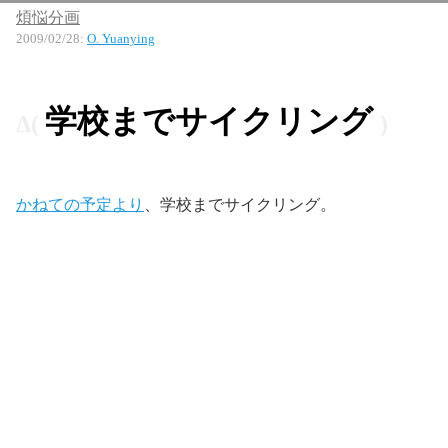
煩悩分画
2009/02/28
:
O. Yuanying
学校までサイクリング
かねての予定より
、学校までサイクリング。