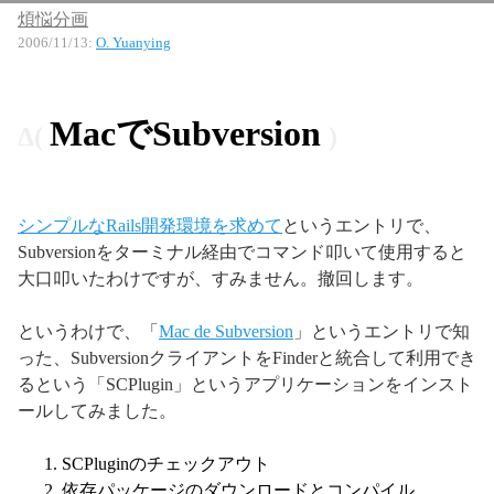
煩悩分画
2006/11/13
:
O. Yuanying
MacでSubversion
シンプルなRails開発環境を求めて
というエントリで、
Subversionをターミナル経由でコマンド叩いて使用すると
大口叩いたわけですが、すみません。撤回します。
というわけで、「
Mac de Subversion
」というエントリで知
った、SubversionクライアントをFinderと統合して利用でき
るという「SCPlugin」というアプリケーションをインスト
ールしてみました。
SCPluginのチェックアウト
依存パッケージのダウンロードとコンパイル