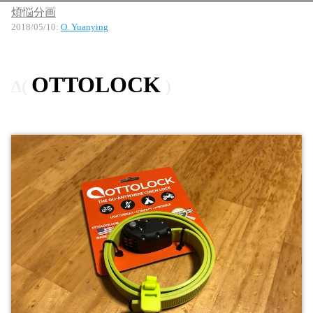
煩悩分画
2018/05/10
:
O. Yuanying
OTTOLOCK