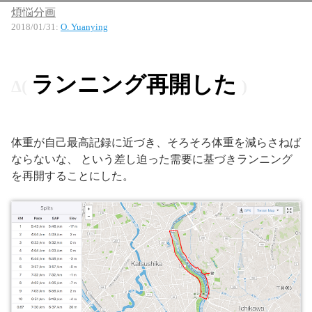
煩悩分画
2018/01/31
:
O. Yuanying
ランニング再開した
体重が自己最高記録に近づき、そろそろ体重を減らさねば
ならないな、 という差し迫った需要に基づきランニング
を再開することにした。