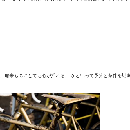
。舶来ものにとても心が揺れる。 かといって予算と条件を勘