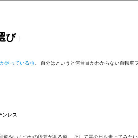
選び
か迷っている頃
、 自分はというと何台目かわからない自転車
テンレス
し砂利道やいくつかの段差がある道、 そして雪の日を走ってみた