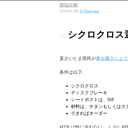
煩悩分画
2014/01/28
:
O. Yuanying
シクロクロス
某さいたま県民が
車を購入しよう
条件は以下、
シクロクロス
ディスクブレーキ
シートポストは、ISP
材料は、チタンもしくはス
できればオーダー
MTB は性に合わない、 しか