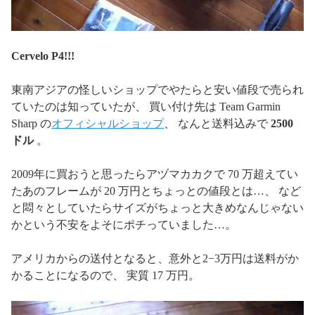
Cervelo P4!!!
東南アジアの怪しいショップでやたらと安い値段で売られ
ていたのは知っていたが、 買い付け先は Team Garmin
Sharp の
オフィシャルショップ
、 なんと送料込みで
2500
ドル
。
2009年に買おうと思ったらアヅマカカクで 70 万超えてい
たあのフレームが 20 万円とちょっとの値段とは…、 など
と悶々としていたらサイズがちょっと大きめなんじゃない
かという不安をよそにポチっていました…。
アメリカからの送付となると、意外と2−3万円は送料がか
かることになるので、 実質 17 万円。