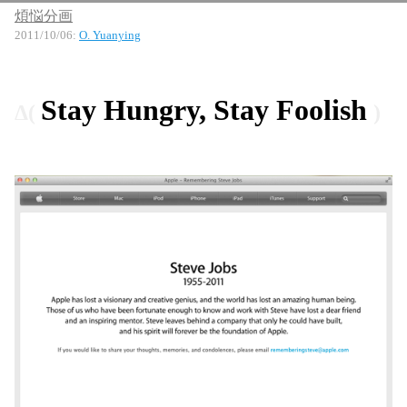
煩悩分画
2011/10/06
:
O. Yuanying
Stay Hungry, Stay Foolish