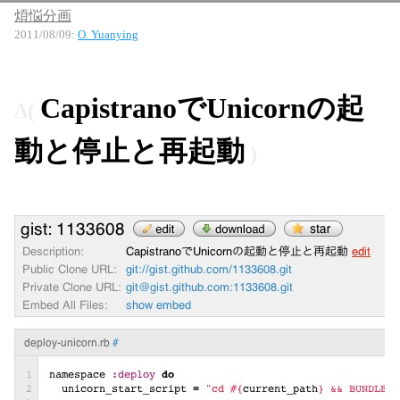
煩悩分画
2011/08/09
:
O. Yuanying
CapistranoでUnicornの起
動と停止と再起動