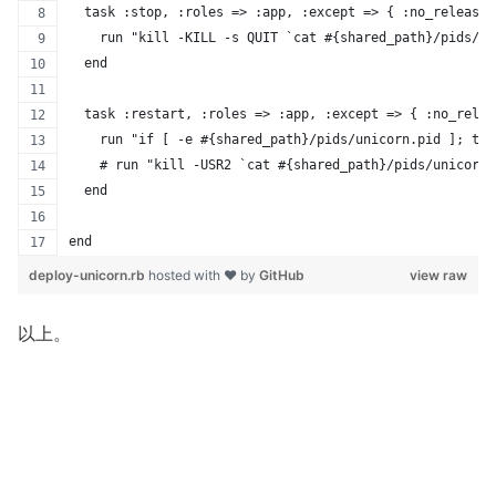
  task :stop, :roles => :app, :except => { :no_release 
    run "kill -KILL -s QUIT `cat #{shared_path}/pids/un
  end
  task :restart, :roles => :app, :except => { :no_relea
    run "if [ -e #{shared_path}/pids/unicorn.pid ]; the
    # run "kill -USR2 `cat #{shared_path}/pids/unicorn.
  end
end
deploy-unicorn.rb
hosted with ❤ by
GitHub
view raw
以上。