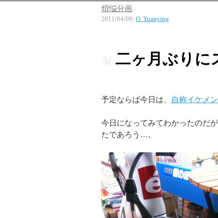
煩悩分画
2011/04/09
:
O. Yuanying
二ヶ月ぶりに
予定ならば今日は、
自称イケメン
今日になってみてわかったのだが
たであろう…。