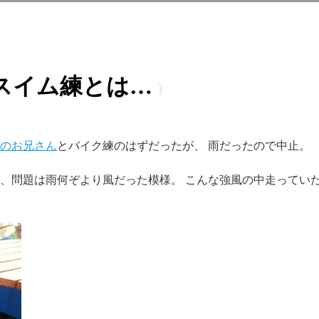
スイム練とは…
のお兄さん
とバイク練のはずだったが、 雨だったので中止。
、問題は雨何ぞより風だった模様。 こんな強風の中走ってい