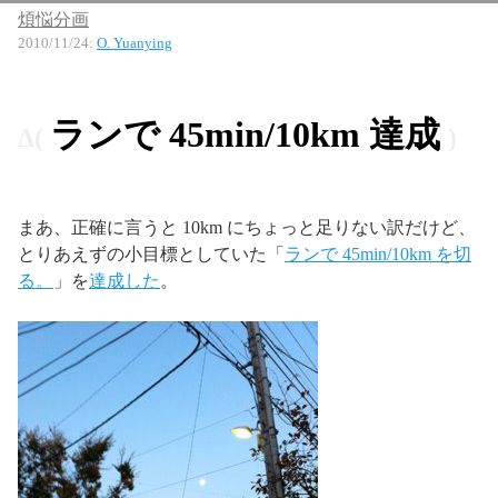
煩悩分画
2010/11/24
:
O. Yuanying
ランで 45min/10km 達成
まあ、正確に言うと 10km にちょっと足りない訳だけど、
とりあえずの小目標としていた「
ランで 45min/10km を切
る。
」を
達成した
。