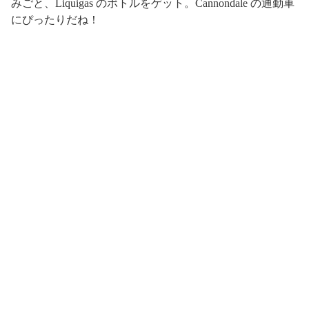
みごと、Liquigas のボトルをゲット。Cannondale の通勤車
にぴったりだね！