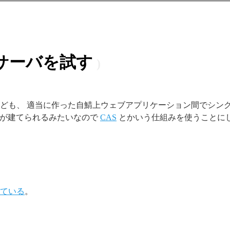
S サーバを試す
ども、 適当に作った自鯖上ウェブアプリケーション間でシン
ーバが建てられるみたいなので
CAS
とかいう仕組みを使うことに
されている
。