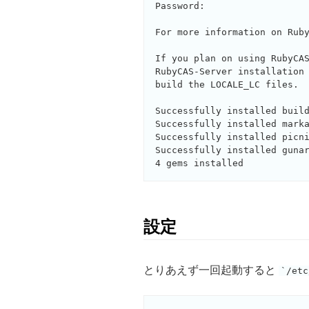
Password:

For more information on Ruby
If you plan on using RubyCAS
RubyCAS-Server installation 
build the LOCALE_LC files.

Successfully installed build
Successfully installed marka
Successfully installed picni
Successfully installed gunar
設定
とりあえず一回起動すると
/etc