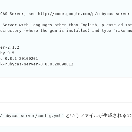
CAS-Server, see http://code.google.com/p/rubycas-server

-Server with languages other than English, please cd int
directory (where the gem is installed) and type `rake mo
er-2.1.2

by-0.5

c-0.8.1.20100201

k-rubycas-server-0.8.0.20090812

というファイルが生成されるの
/rubycas-server/config.yml