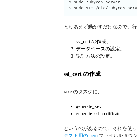
$ sudo rubycas-server

とりあえず動かすだけなので、行
ssl_cert の作成。
データベースの設定。
認証方法の設定。
ssl_cert の作成
rake のタスクに、
generate_key
generate_ssl_certificate
というのがあるので、それを使っても
テスト用の pem
ファイルをダウ