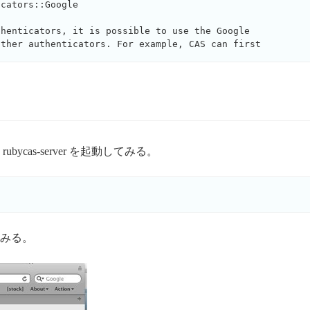
cators::Google

henticators, it is possible to use the Google 

cas-server を起動してみる。
みる。