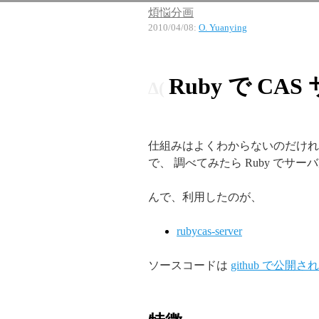
煩悩分画
2010/04/08
:
O. Yuanying
Ruby で CA
仕組みはよくわからないのだけれ
で、 調べてみたら Ruby でサ
んで、利用したのが、
rubycas-server
ソースコードは
github で公開