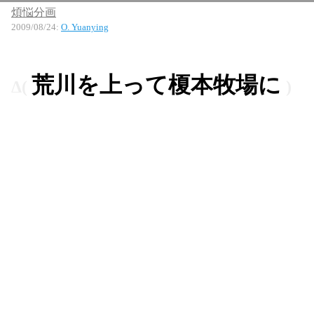
煩悩分画
2009/08/24
:
O. Yuanying
荒川を上って榎本牧場に