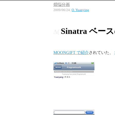
煩悩分画
2009/06/24
:
O. Yuanying
Sinatra 
MOONGIFT で紹介
されていた、