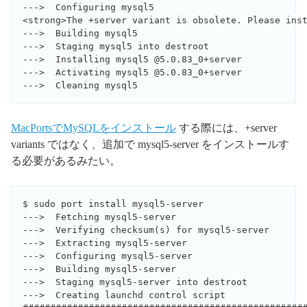
--->  Configuring mysql5

<strong>The +server variant is obsolete. Please inst
--->  Building mysql5

--->  Staging mysql5 into destroot

--->  Installing mysql5 @5.0.83_0+server

--->  Activating mysql5 @5.0.83_0+server

MacPortsでMySQLをインストール
する際には、+server
variants ではなく、追加で mysql5-server をインストールす
る必要があるみたい。
$ sudo port install mysql5-server                   
--->  Fetching mysql5-server

--->  Verifying checksum(s) for mysql5-server

--->  Extracting mysql5-server

--->  Configuring mysql5-server

--->  Building mysql5-server

--->  Staging mysql5-server into destroot

--->  Creating launchd control script
