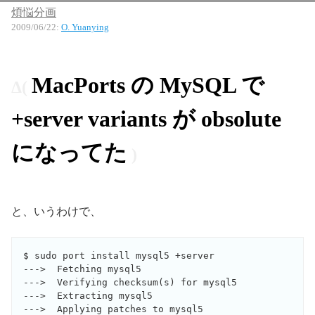
煩悩分画
2009/06/22
:
O. Yuanying
MacPorts の MySQL で
+server variants が obsolute
になってた
と、いうわけで、
$ sudo port install mysql5 +server           

--->  Fetching mysql5

--->  Verifying checksum(s) for mysql5

--->  Extracting mysql5

--->  Applying patches to mysql5
