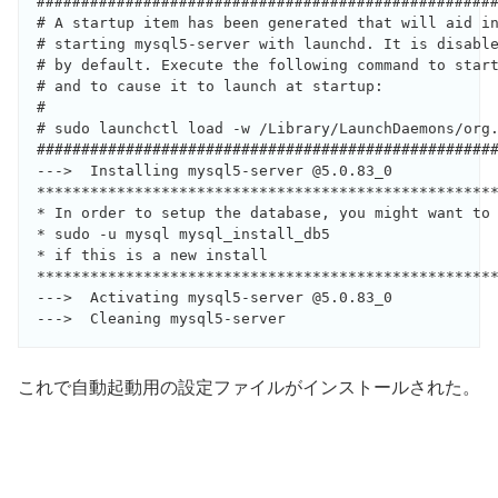
####################################################
# A startup item has been generated that will aid in
# starting mysql5-server with launchd. It is disable
# by default. Execute the following command to start
# and to cause it to launch at startup:

#

# sudo launchctl load -w /Library/LaunchDaemons/org.
####################################################
--->  Installing mysql5-server @5.0.83_0

****************************************************
* In order to setup the database, you might want to 
* sudo -u mysql mysql_install_db5

* if this is a new install

****************************************************
--->  Activating mysql5-server @5.0.83_0

これで自動起動用の設定ファイルがインストールされた。