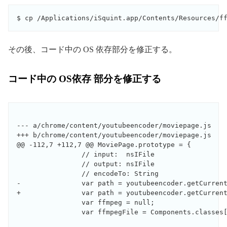
その後、コード中の OS 依存部分を修正する。
コード中の OS依存 部分を修正する
--- a/chrome/content/youtubeencoder/moviepage.js

+++ b/chrome/content/youtubeencoder/moviepage.js

@@ -112,7 +112,7 @@ MoviePage.prototype = {

                // input:  nsIFile

                // output: nsIFile

                // encodeTo: String

-               var path = youtubeencoder.getCurrent
+               var path = youtubeencoder.getCurrent
                var ffmpeg = null;

                var ffmpegFile = Components.classes[
                                                    