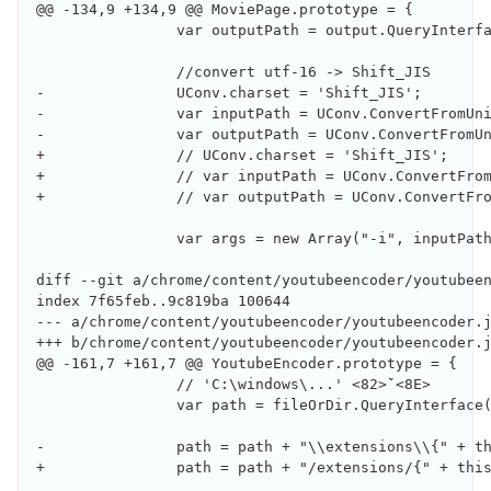
@@ -134,9 +134,9 @@ MoviePage.prototype = {

                var outputPath = output.QueryInterfa
                //convert utf-16 -> Shift_JIS

-               UConv.charset = 'Shift_JIS';

-               var inputPath = UConv.ConvertFromUni
-               var outputPath = UConv.ConvertFromUn
+               // UConv.charset = 'Shift_JIS';

+               // var inputPath = UConv.ConvertFrom
+               // var outputPath = UConv.ConvertFro
                var args = new Array("-i", inputPath
diff --git a/chrome/content/youtubeencoder/youtubeen
index 7f65feb..9c819ba 100644

--- a/chrome/content/youtubeencoder/youtubeencoder.j
+++ b/chrome/content/youtubeencoder/youtubeencoder.j
@@ -161,7 +161,7 @@ YoutubeEncoder.prototype = {

                // 'C:\windows\...' <82>̌`<8E>
                var path = fileOrDir.QueryInterface(
-               path = path + "\\extensions\\{" + th
+               path = path + "/extensions/{" + this