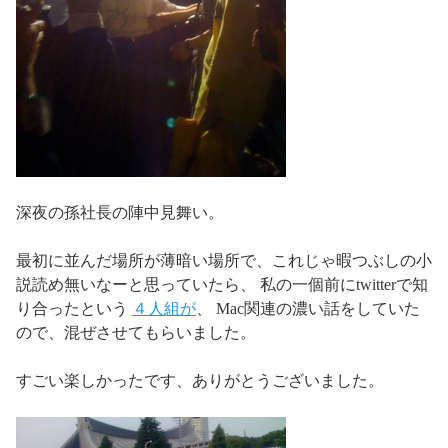
深夜の孫社長の陣中見舞い。
最初に並んだ場所が薄暗い場所で、これじゃ暇つぶしの小
説読め無いなーと思っていたら、 私の一個前にtwitterで知
り合ったという
４
人
組
が
、 Mac関連の濃い話をしていた
ので、混ぜさせてもらいました。
すごい楽しかったです、ありがとうございました。