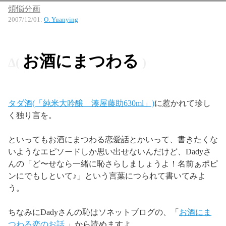
煩悩分画
2007/12/01
:
O. Yuanying
お酒にまつわる
タダ酒(「純米大吟醸 湊屋藤助630ml」)
に惹かれて珍し
く独り言を。
といってもお酒にまつわる恋愛話とかいって、書きたくな
いようなエピソードしか思い出せないんだけど、Dadyさ
んの「ど〜せなら一緒に恥さらしましょうよ！名前ぁポピ
ンにでもしといて♪」という言葉につられて書いてみよ
う。
ちなみにDadyさんの恥はソネットブログの、「
お酒にま
つわる恋のお話
」から読めますよ。