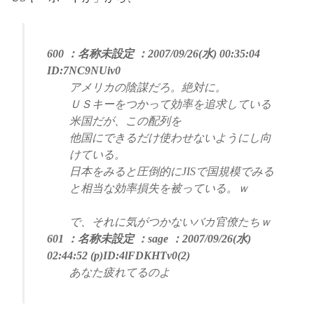
600 ：名称未設定 ：2007/09/26(水) 00:35:04
ID:7NC9NUiv0
アメリカの陰謀だろ。絶対に。
ＵＳキーをつかって効率を追求している
米国だが、この配列を
他国にできるだけ使わせないようにし向
けている。
日本をみると圧倒的にJISで国規模でみる
と相当な効率損失を被っている。ｗ
で、それに気がつかないバカ官僚たちｗ
601 ：名称未設定 ：sage ：2007/09/26(水)
02:44:52 (p)ID:4lFDKHTv0(2)
あなた疲れてるのよ