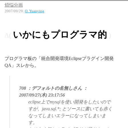
煩悩分画
2007/09/29
:
O. Yuanying
いかにもプログラマ的
プログラマ板の「統合開発環境Eclipseプラグイン開発
QA」スレから。
708 ：デフォルトの名無しさん ：
2007/09/27(木) 23:17:56
eclipse上でmysqlを使い開発をしたいので
すが、java.sql.*; とソースに書いても赤く
なってしまいエラーになってしまいま
す。