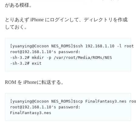
がある模様。
とりあえず iPhone にログインして、ディレクトリを作成
しておく。
[yuanying@Cocoon NES_ROMS]$ssh 192.168.1.10 -l root

root@192.168.1.10's password: 

-sh-3.2# mkdir -p /var/root/Media/ROMs/NES

-sh-3.2# exit
ROM を iPhoneに転送する。
[yuanying@Cocoon NES_ROMS]$scp FinalFantasy3.nes roo
root@192.168.1.10's password: 

FinalFantasy3.nes                                  