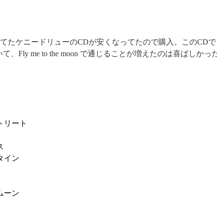
ニードリューのCDが安くなってたので購入。このCDで Fly me 
Fly me to the moon で通じることが増えたのは喜ばしかっ
トリート
ス
タイン
ムーン