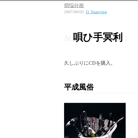
煩悩分画
2007/06/05
:
O. Yuanying
唄ひ手冥利
久しぶりにCDを購入。
平成風俗