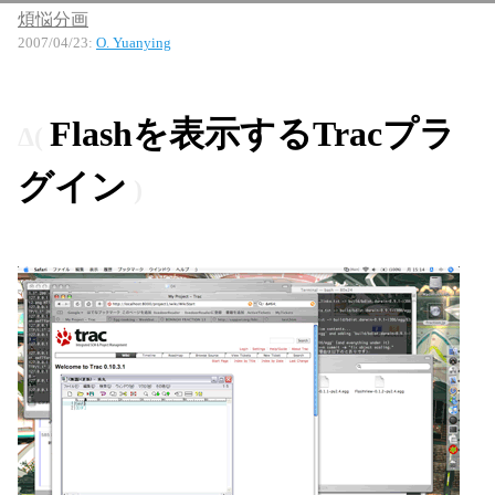
煩悩分画
2007/04/23
:
O. Yuanying
Flashを表示するTracプラ
グイン