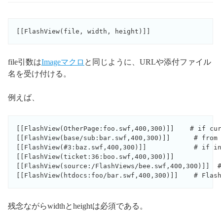
[[FlashView(file, width, height)]]
file引数は
Imageマクロ
と同じように、URLや添付ファイル
名を受け付ける。
例えば、
[[FlashView(OtherPage:foo.swf,400,300)]]    # if cur
[[FlashView(base/sub:bar.swf,400,300)]]      # from 
[[FlashView(#3:baz.swf,400,300)]]            # if in
[[FlashView(ticket:36:boo.swf,400,300)]] 

[[FlashView(source:/FlashViews/bee.swf,400,300)]]  #
[[FlashView(htdocs:foo/bar.swf,400,300)]]    # Flas
残念ながらwidthとheightは必須である。