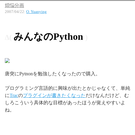
煩悩分画
2007/04/22
:
O. Yuanying
みんなのPython
唐突にPytnonを勉強したくなったので購入。
プログラミング言語的に興味が出たとかじゃなくて、単純
に
Trac
の
プラグインが書きたくなった
だけなんだけど、む
しろこういう具体的な目標があったほうが覚えやすいよ
ね。