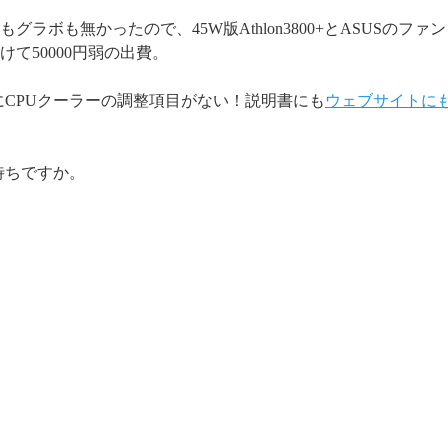
ラボも無かったので、45W版Athlon3800+とASUSのファンレ
て50000円弱の出費。
にCPUクーラーの調整項目がない！説明書にも
ウェブサイトに
待ちですか。