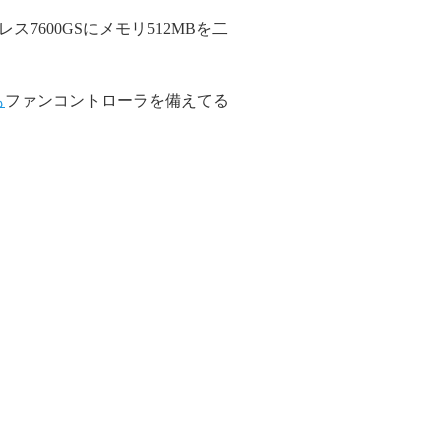
ス7600GSにメモリ512MBを二
も
ファンコントローラを備えてる