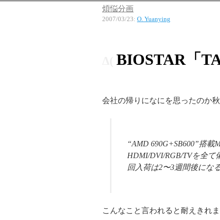
煩悩分画
2007/03/23
:
O. Yuanying
BIOSTAR「TA
会社の帰りになにを思ったのか秋葉で
“AMD 690G+SB600”
HDMI/DVI/RGB/T
回入荷は2〜3週間後にな
こんなこと言われると耐えきれま