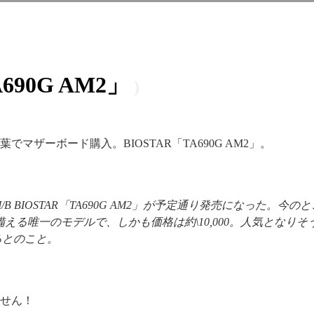
690G AM2」
マザーボード購入。BIOSTAR「TA690G AM2」。
搭載M/B BIOSTAR「TA690G AM2」が予定通り発売になった。今の
Vを全て備える唯一のモデルで、しかも価格は約\10,000。人気とな
るとのこと。
せん！