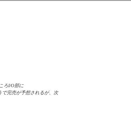
ところI/O部に
りそうで完売が予想されるが、次