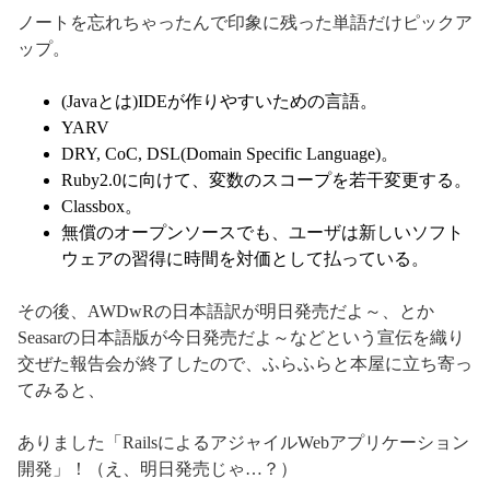
ノートを忘れちゃったんで印象に残った単語だけピックア
ップ。
(Javaとは)IDEが作りやすいための言語。
YARV
DRY, CoC, DSL(Domain Specific Language)。
Ruby2.0に向けて、変数のスコープを若干変更する。
Classbox。
無償のオープンソースでも、ユーザは新しいソフト
ウェアの習得に時間を対価として払っている。
その後、AWDwRの日本語訳が明日発売だよ～、とか
Seasarの日本語版が今日発売だよ～などという宣伝を織り
交ぜた報告会が終了したので、ふらふらと本屋に立ち寄っ
てみると、
ありました「RailsによるアジャイルWebアプリケーション
開発」！（え、明日発売じゃ…？）