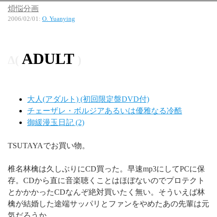
煩悩分画
2006/02/01
:
O. Yuanying
ADULT
大人(アダルト) (初回限定盤DVD付)
チェーザレ・ボルジアあるいは優雅なる冷酷
御緩漫玉日記 (2)
TSUTAYAでお買い物。
椎名林檎は久しぶりにCD買った。早速mp3にしてPCに保
存。CDから直に音楽聴くことはほぼないのでプロテクト
とかかかったCDなんぞ絶対買いたく無い。そういえば林
檎が結婚した途端サッパリとファンをやめたあの先輩は元
気だろうか。。