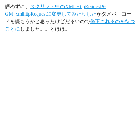
諦めずに、
スクリプト中のXMLHttpRequestを
GM_xmlhttpRequestに変更してみたりした
がダメポ。コー
ドを読もうかと思ったけどだるいので
修正されるのを待つ
ことに
しました。。とほほ。