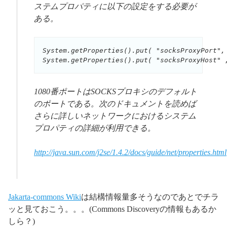
ステムプロパティに以下の設定をする必要が
ある。
System.getProperties().put( "socksProxyPort", 
System.getProperties().put( "socksProxyHost" 
1080番ポートはSOCKSプロキシのデフォルト
のポートである。次のドキュメントを読めば
さらに詳しいネットワークにおけるシステム
プロパティの詳細が利用できる。
http://java.sun.com/j2se/1.4.2/docs/guide/net/properties.html
Jakarta-commons Wiki
は結構情報量多そうなのであとでチラ
ッと見ておこう。。。(Commons Discoveryの情報もあるか
しら？)