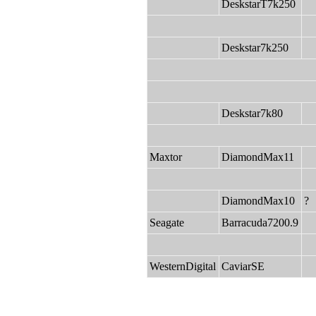
DeskstarT7k250
Deskstar7k250
Deskstar7k80
Maxtor
DiamondMax11
DiamondMax10
?
Seagate
Barracuda7200.9
WesternDigital
CaviarSE