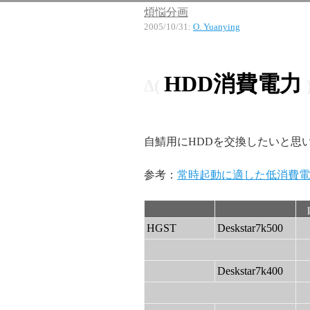
煩悩分画
2005/10/31
:
O. Yuanying
HDD消費電力
自鯖用にHDDを交換したいと思い、各
参考：
常時起動に適した低消費電
HGST
Deskstar7k500
Deskstar7k400