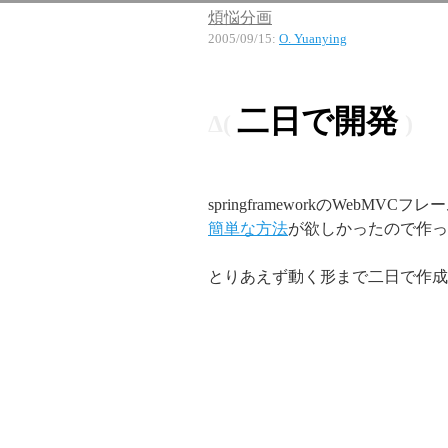
煩悩分画
2005/09/15
:
O. Yuanying
二日で開発
springframeworkのWeb
簡単な方法
が欲しかったので作っ
とりあえず動く形まで二日で作成。