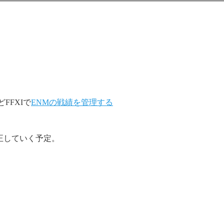
FFXIで
ENMの戦績を管理する
正していく予定。