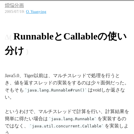
煩悩分画
2005/07/19
:
O. Yuanying
RunnableとCallableの使い
分け
Java5.0、Tiger以前は、マルチスレッドで処理を行うと
き、値を返すスレッドの実装をするのは少々面倒だった。
そもそも
はvoidしか返さな
java.lang.Runnable#run()
い。
というわけで、マルチスレッドで計算を行い、計算結果を
簡単に得たい場合は
を実装するの
java.lang.Runnable
ではなく、
を実装しよ
java.util.concurrent.Callable
う。