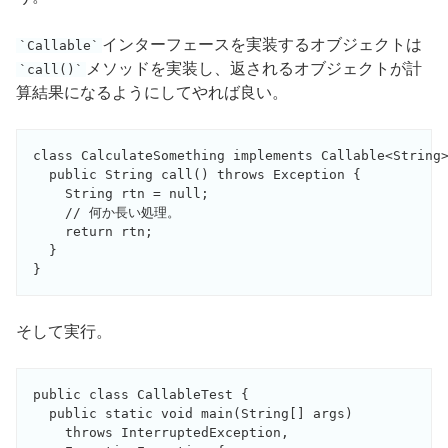
インターフェースを実装するオブジェクトは
Callable
メソッドを実装し、返されるオブジェクトが計
call()
算結果になるようにしてやれば良い。
class CalculateSomething implements Callable<String>
  public String call() throws Exception {

    String rtn = null;

    // 何か長い処理。

    return rtn;

  }

}
そして実行。
public class CallableTest {

  public static void main(String[] args) 

    throws InterruptedException,
