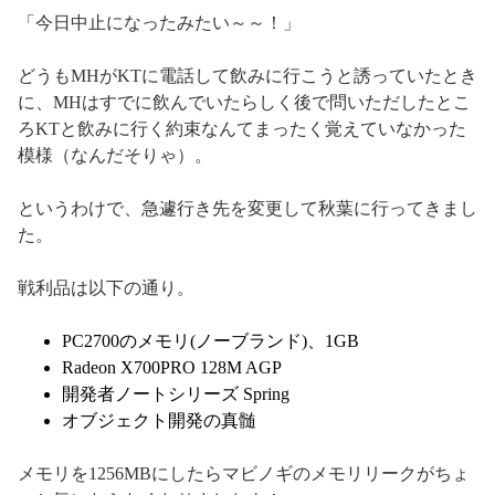
「今日中止になったみたい～～！」
どうもMHがKTに電話して飲みに行こうと誘っていたとき
に、MHはすでに飲んでいたらしく後で問いただしたとこ
ろKTと飲みに行く約束なんてまったく覚えていなかった
模様（なんだそりゃ）。
というわけで、急遽行き先を変更して秋葉に行ってきまし
た。
戦利品は以下の通り。
PC2700のメモリ(ノーブランド)、1GB
Radeon X700PRO 128M AGP
開発者ノートシリーズ Spring
オブジェクト開発の真髄
メモリを1256MBにしたらマビノギのメモリリークがちょ