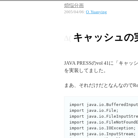
煩悩分画
2005/04/06
:
O. Yuanying
キャッシュの
JAVA PRESSのvol 41
を実装してました。
まあ、それだけだとなんなのでRef
import java.io.BufferedInput
import java.io.File;

import java.io.FileInputStre
import java.io.FileNotFoundE
import java.io.IOException;

import java.io.InputStream;
