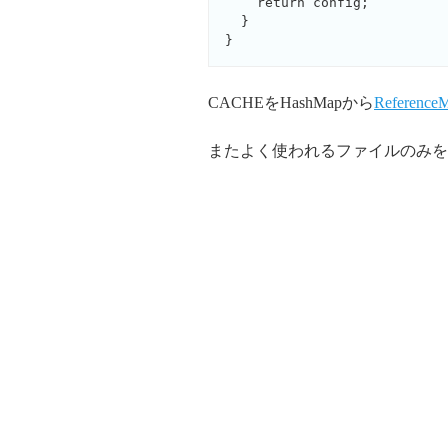
    return config;

  }

}
CACHEをHashMapから
Reference
またよく使われるファイルのみを