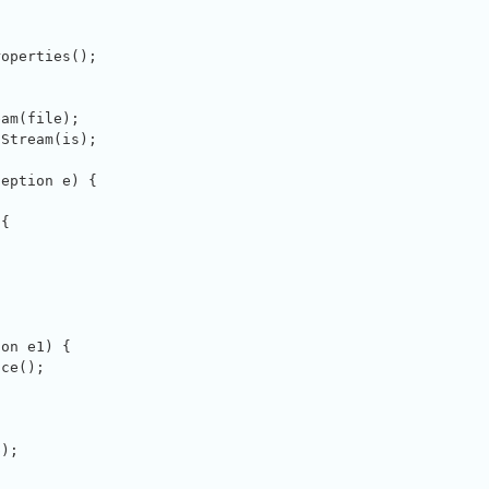
operties();

am(file);

Stream(is);

eption e) {

{

on e1) {

ce();

);


