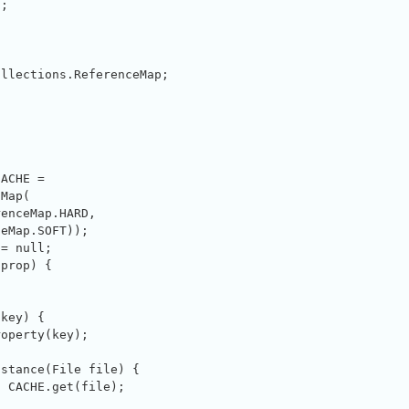
;



llections.ReferenceMap;

ACHE =

Map(

enceMap.HARD,

eMap.SOFT));

= null;

prop) {

key) {

operty(key);

stance(File file) {

 CACHE.get(file);
