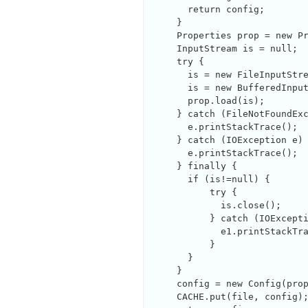
      return config;

    }

    Properties prop = new Pr
    InputStream is = null;

    try {

      is = new FileInputStre
      is = new BufferedInput
      prop.load(is);

    } catch (FileNotFoundExc
      e.printStackTrace();

    } catch (IOException e) 
      e.printStackTrace();

    } finally {

      if (is!=null) {

          try {

            is.close();

          } catch (IOExcepti
            e1.printStackTra
          }

      }

    }

    config = new Config(prop
    CACHE.put(file, config);