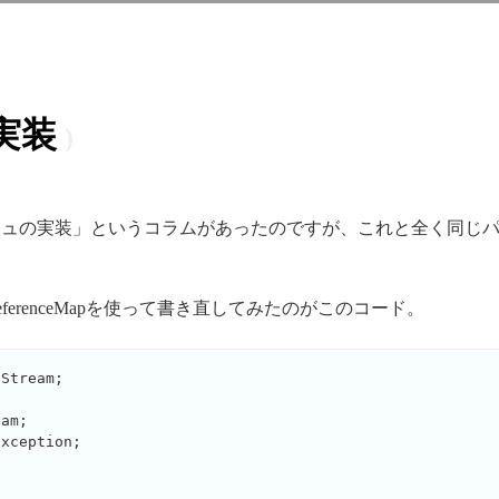
実装
に「キャッシュの実装」というコラムがあったのですが、これと全く
erenceMapを使って書き直してみたのがこのコード。
Stream;

am;

xception;
