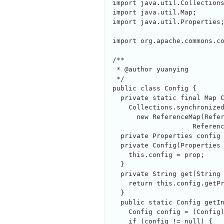
import java.util.Collections
import java.util.Map;

import java.util.Properties;
import org.apache.commons.co
/**

 * @author yuanying

 */

public class Config {

  private static final Map C
    Collections.synchronized
      new ReferenceMap(Refer
                    Referenc
  private Properties config 
  private Config(Properties 
    this.config = prop;

  }

  private String get(String 
    return this.config.getPr
  }

  public static Config getIn
    Config config = (Config)
    if (config != null) {
