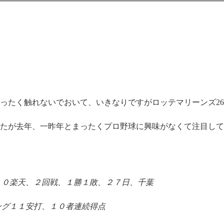
まったく触れないでおいて、いきなりですがロッテマリーンズ2
たが去年、一昨年とまったくプロ野球に興味がなくて注目して
－０楽天、２回戦、１勝１敗、２７日、千葉
ング１１安打、１０者連続得点