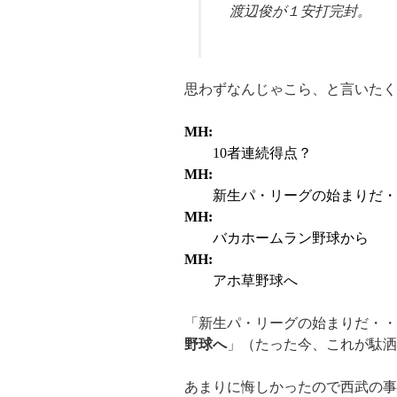
渡辺俊が１安打完封。
思わずなんじゃこら、と言いたく
MH:
10者連続得点？
MH:
新生パ・リーグの始まりだ・
MH:
バカホームラン野球から
MH:
アホ草野球へ
「新生パ・リーグの始まりだ・
野球へ
」（たった今、これが駄洒
あまりに悔しかったので西武の事