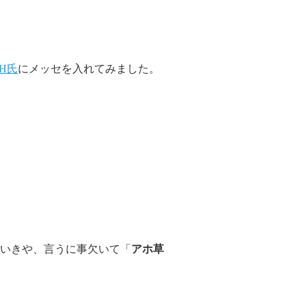
H氏
にメッセを入れてみました。
いきや、言うに事欠いて「
アホ草