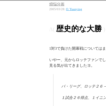
煩悩分画
2005/03/28
:
O. Yuanying
歴史的な大勝
1対3で負けた開幕戦については
いやー、元からロッテファンでし
見る気が出てきましたヨ。
パ・リーグ、ロッテ２６
１試合２６得点、１イニ