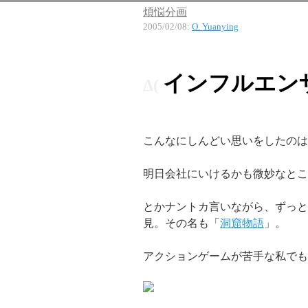
煩悩分画
2005/02/08
:
O. Yuanying
インフルエン
こんなにしんどい思いをしたのは
明日会社にいけるかも微妙なとこ
とかナントカ言いながら、ずっと
見。その名も「
洞窟物語
」。
アクションゲームが苦手な私でも