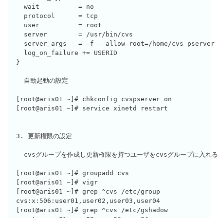
  wait		= no

  protocol	= tcp

  user		= root

  server	= /usr/bin/cvs

  server_args	= -f --allow-root=/home/cvs pserver

  log_on_failure += USERID

}

- 自動起動の設定

[root@aris01 ~]# chkconfig cvspserver on

[root@aris01 ~]# service xinetd restart

3. 更新権限の設定

- cvsグループを作成し更新権限を持つユーザをcvsグループに入れる

[root@aris01 ~]# groupadd cvs

[root@aris01 ~]# vigr

[root@aris01 ~]# grep ^cvs /etc/group

cvs:x:506:user01,user02,user03,user04

[root@aris01 ~]# grep ^cvs /etc/gshadow
