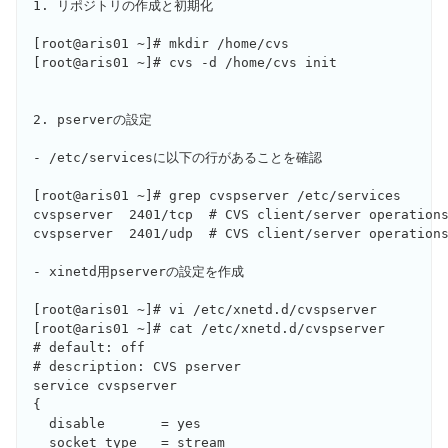
1. リポジトリの作成と初期化

[root@aris01 ~]# mkdir /home/cvs

[root@aris01 ~]# cvs -d /home/cvs init

2. pserverの設定

- /etc/servicesに以下の行があることを確認

[root@aris01 ~]# grep cvspserver /etc/services

cvspserver  2401/tcp  # CVS client/server operations
cvspserver  2401/udp  # CVS client/server operations
- xinetd用pserverの設定を作成

[root@aris01 ~]# vi /etc/xnetd.d/cvspserver

[root@aris01 ~]# cat /etc/xnetd.d/cvspserver

# default: off

# description: CVS pserver

service cvspserver

{

  disable	= yes

  socket_type	= stream
