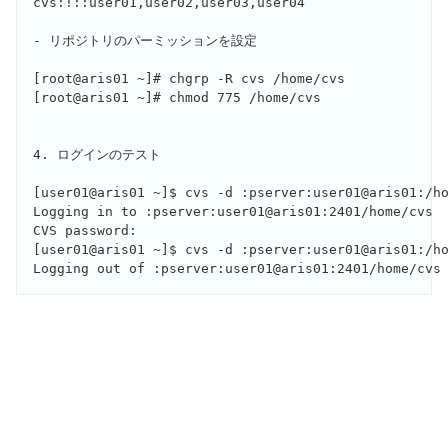
cvs:!::user01,user02,user03,user04

- リポジトリのパーミッションを設定

[root@aris01 ~]# chgrp -R cvs /home/cvs

[root@aris01 ~]# chmod 775 /home/cvs

4. ログインのテスト

[user01@aris01 ~]$ cvs -d :pserver:user01@aris01:/ho
Logging in to :pserver:user01@aris01:2401/home/cvs

CVS password: 

[user01@aris01 ~]$ cvs -d :pserver:user01@aris01:/ho
Logging out of :pserver:user01@aris01:2401/home/cvs