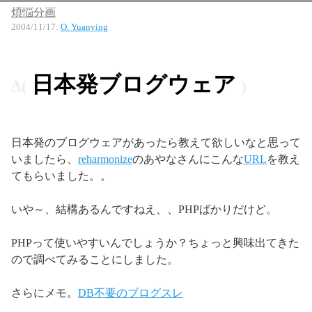
煩悩分画
2004/11/17
:
O. Yuanying
日本発ブログウェア
日本発のブログウェアがあったら教えて欲しいなと思って
いましたら、
reharmonize
のあやなさんにこんな
URL
を教え
てもらいました。。
いや～、結構あるんですねえ、、PHPばかりだけど。
PHPって使いやすいんでしょうか？ちょっと興味出てきた
ので調べてみることにしました。
さらにメモ。
DB不要のブログスレ