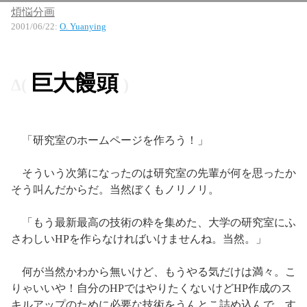
煩悩分画
2001/06/22
:
O. Yuanying
巨大饅頭
「研究室のホームページを作ろう！」
そういう次第になったのは研究室の先輩が何を思ったか
そう叫んだからだ。当然ぼくもノリノリ。
「もう最新最高の技術の粋を集めた、大学の研究室にふ
さわしいHPを作らなければいけませんね。当然。」
何が当然かわから無いけど、もうやる気だけは満々。こ
りゃいいや！自分のHPではやりたくないけどHP作成のス
キルアップのために必要な技術をうんとこ詰め込んで、す