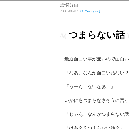
煩悩分画
2001/06/07
:
O. Yuanying
つまらない話
最近面白い事が無いので面白い
「なあ、なんか面白い話ない？
「うーん、ないなあ。」
いかにもつまらなさそうに言っ
「じゃあ、なんかつまらない話
「はあ？？つまらない話？」