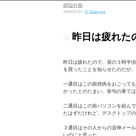
煩悩分画
2000/05/05
:
O. Yuanying
昨日は疲れた
昨日は疲れたので、昼の３時半頃
を買ったことを知らせたのだが、
一通目はこの前焼肉をおごっても
かったとのたまい、挙句の果ては
二通目はこの前パソコンを組んで
たはずだけれど、デスクトップの
３通目はその人からの追伸メール
いのにと思った。