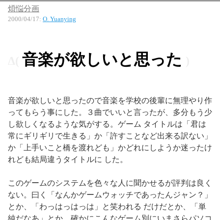
煩悩分画
2000/04/17
:
O. Yuanying
音楽が欲しいと思った
音楽が欲しいと思ったので音楽を学校の後輩に無理やり作
ってもらう事にした。３曲でいいと言ったが、多分もう少
し欲しくなるような気がする。ゲーム タイトルは「君は
常にギリギリで生きる」か「許すことなど出来る訳ない」
か「上手いこと橋を渡れども」かどれにしようか迷ったけ
れども結局違うタイトルに した。
このゲームのシステムを色々な人に聞かせるが評判は良く
ない。曰く「なんかゲームウォッチであったんジャン？」
とか、「わっはっはっは」と笑われる だけだとか、「単
純だなあ」とか。確かにこんなゲーム別にいまさらパソコ